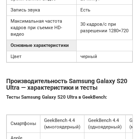
Запись звука
Есть
Максимальная частота
30 кадров/с при
кадров при съемке HD-
разрешении 1280×720
видео
Основные характеристики
Цвет
черный
Производительность Samsung Galaxy S20
Ultra — характеристики и тесты
Тесты Samsung Galaxy S20 Ultra в GeekBench:
GeekBench 4.4
GeekBench 4.4
Geek
Смартфоны
(многоядерный)
(одноядерный)
(мн
Apple