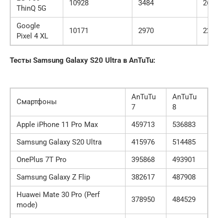
10928
3484
267
ThinQ 5G
Google
10171
2970
226
Pixel 4 XL
Тесты Samsung Galaxy S20 Ultra в AnTuTu:
AnTuTu
AnTuTu
Смартфоны
7
8
Apple iPhone 11 Pro Max
459713
536883
Samsung Galaxy S20 Ultra
415976
514485
OnePlus 7T Pro
395868
493901
Samsung Galaxy Z Flip
382617
487908
Huawei Mate 30 Pro (Perf
378950
484529
mode)