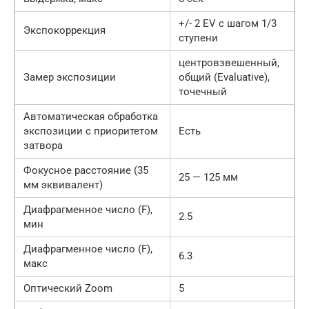
+/- 2 EV с шагом 1/3
Экспокоррекция
ступени
центровзвешенный,
Замер экспозиции
общий (Evaluative),
точечный
Автоматическая обработка
экспозиции с приоритетом
Есть
затвора
Фокусное расстояние (35
25 — 125 мм
мм эквивалент)
Диафрагменное число (F),
2.5
мин
Диафрагменное число (F),
6.3
макс
Оптический Zoom
5