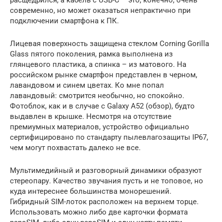
расщедрился, а кабель с USB-C – это, конечно, очень
современно, но может оказаться непрактично при
подключении смартфона к ПК.
Лицевая поверхность защищена стеклом Corning Gorilla
Glass пятого поколения, рамка выполнена из
глянцевого пластика, а спинка – из матового. На
российском рынке смартфон представлен в черном,
лавандовом и синем цветах. Ко мне попал
лавандовый: смотрится необычно, но спокойно.
Фотоблок, как и в случае с Galaxy A52 (обзор), будто
выдавлен в крышке. Несмотря на отсутствие
премиумных материалов, устройство официально
сертифицировано по стандарту пылевлагозащиты IP67,
чем могут похвастать далеко не все.
Мультимедийный и разговорный динамики образуют
стереопару. Качество звучания пусть и не топовое, но
куда интереснее большинства монорешений.
Гибридный SIM-лоток расположен на верхнем торце.
Использовать можно либо две карточки формата