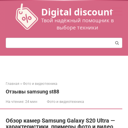
Перейти
Digital discount
к
контенту
Твой надёжный помощник в
выборе техники
Поиск:
Главная
»
Фото и видеотехника
Отзывы samsung st88
На чтение:
24 мин
Фото и видеотехника
Обзор камер Samsung Galaxy S20 Ultra —
характеристики, примеры фото и видео