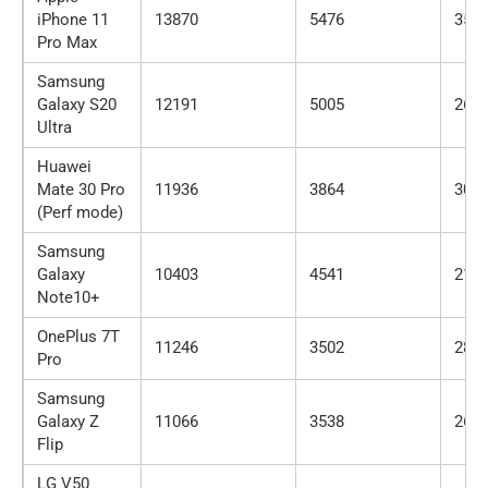
iPhone 11
13870
5476
350
Pro Max
Samsung
Galaxy S20
12191
5005
269
Ultra
Huawei
Mate 30 Pro
11936
3864
303
(Perf mode)
Samsung
Galaxy
10403
4541
215
Note10+
OnePlus 7T
11246
3502
280
Pro
Samsung
Galaxy Z
11066
3538
261
Flip
LG V50