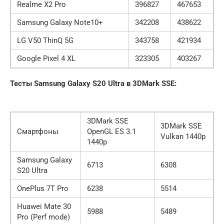
Realme X2 Pro
396827
467653
Samsung Galaxy Note10+
342208
438622
LG V50 ThinQ 5G
343758
421934
Google Pixel 4 XL
323305
403267
Тесты Samsung Galaxy S20 Ultra в 3DMark SSE:
3DMark SSE
3DMark SSE
Смартфоны
OpenGL ES 3.1
Vulkan 1440p
1440p
Samsung Galaxy
6713
6308
S20 Ultra
OnePlus 7T Pro
6238
5514
Huawei Mate 30
5988
5489
Pro (Perf mode)