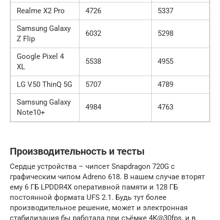
Realme X2 Pro
4726
5337
Samsung Galaxy
6032
5298
Z Flip
Google Pixel 4
5538
4955
XL
LG V50 ThinQ 5G
5707
4789
Samsung Galaxy
4984
4763
Note10+
Производительность и тесты
Сердце устройства – чипсет Snapdragon 720G с
графическим чипом Adreno 618. В нашем случае вторят
ему 6 ГБ LPDDR4X оперативной памяти и 128 ГБ
постоянной формата UFS 2.1. Будь тут более
производительное решение, может и электронная
стабилизация бы работала при съёмке 4K@30fps, и в