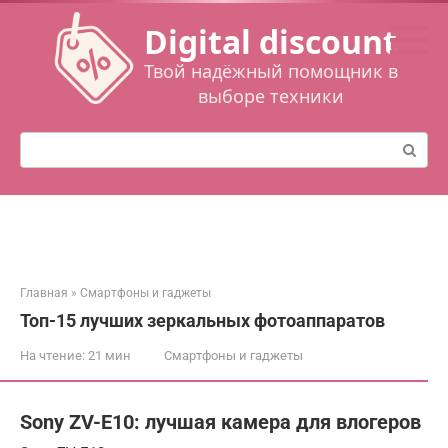
Перейти
Digital discount
к
контенту
Твой надёжный помощник в
выборе техники
Поиск:
Главная
»
Смартфоны и гаджеты
Топ-15 лучших зеркальных фотоаппаратов
На чтение:
21 мин
Смартфоны и гаджеты
Sony ZV-E10: лучшая камера для влогеров