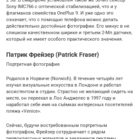
2 5G. В смартфоне установлен такой же 50-Мп сенсор
Sony IMC766 с оптической стабилизацией, что и у
флагманов семейства OnePlus 9. И уже одно это
означает, что с помощью телефона можно делать
действительно достойные фотографии. Его минус в не
слишком качественном ширике и третьем 2-Мп датчике,
который не имеет особого практического значения.
Патрик Фрейзер (Patrick Fraser)
Портретная фотография
Родился в Норвиче (Norwich). В течение четырёх лет
изучал визуальные искусства в Лондоне и работал
ассистентом в студии. Страстно не желающий сидеть на
месте, он переехал в Лос Анджелес в 1997 году и
наработал себе имя на съёмках интересных посетителей
пляжа «Venice».
Сейчас, будучи востребованным портретным
фотографом, Фрейзер сотрудничает с рядом
первоклассных журналов и заказчиков рекламы.