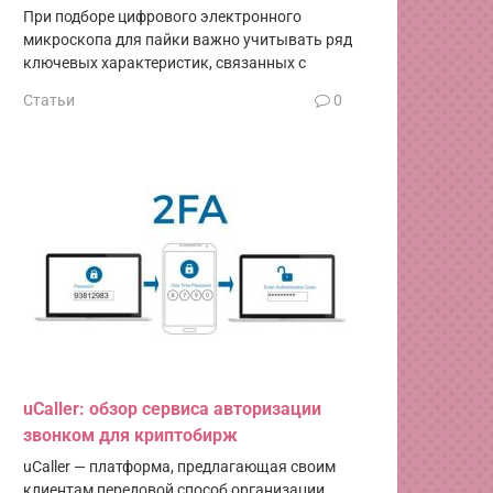
При подборе цифрового электронного
микроскопа для пайки важно учитывать ряд
ключевых характеристик, связанных с
Статьи
0
uCaller: обзор сервиса авторизации
звонком для криптобирж
uCaller — платформа, предлагающая своим
клиентам передовой способ организации