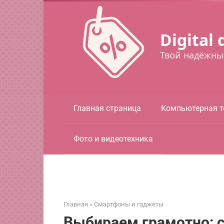
Перейти
к
контенту
Digital 
Твой надёжны
Главная страница
Компьютерная т
Фото и видеотехника
Главная
»
Смартфоны и гаджеты
Выбираем грамотно: 