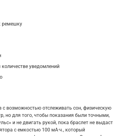
к ремешку
н
 количестве уведомлений
о
в с возможностью отслеживать сон, физическую
р, но для того, чтобы показания были точными,
ьс» и не двигать рукой, пока браслет не выдаст
ятора с емкостью 100 мА·ч., который