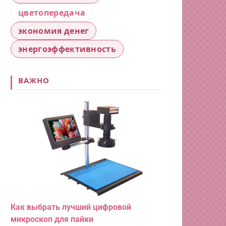
цветопередача
экономия денег
энергоэффективность
ВАЖНО
Как выбрать лучший цифровой
микроскоп для пайки