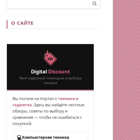
Поиск:
О САЙТЕ
Digital
Discount
Твой надёжный помощник в выборе
техники
Вы попали на портал о
технике и
гаджетах
. Здесь вы найдёте честные
обзоры, советы по выбору и
сравнения — чтобы не ошибиться с
покупкой.
💻
Компьютерная техника