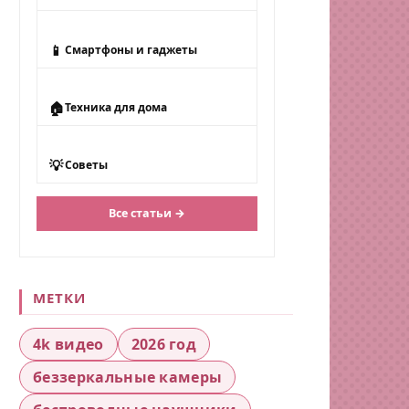
📱
Смартфоны и гаджеты
🏠
Техника для дома
💡
Советы
Все статьи →
МЕТКИ
4k видео
2026 год
беззеркальные камеры