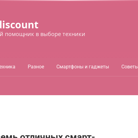
discount
й помощник в выборе техники
ехника
Разное
Смартфоны и гаджеты
Совет
семь отличных смарт-