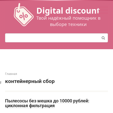
Перейти
Digital discount
к
контенту
Твой надёжный помощник в
выборе техники
Поиск:
Главная
контейнерный сбор
Пылесосы без мешка до 10000 рублей:
циклонная фильтрация