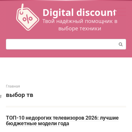
Перейти
Digital discount
к
контенту
Твой надёжный помощник в
выборе техники
Поиск:
Главная
выбор тв
ТОП-10 недорогих телевизоров 2026: лучшие
бюджетные модели года