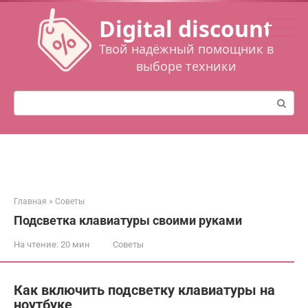
Перейти
Digital discount
к
контенту
Твой надёжный помощник в
выборе техники
Поиск:
Главная
»
Советы
Подсветка клавиатуры своими руками
На чтение:
20 мин
Советы
Как включить подсветку клавиатуры на
ноутбуке