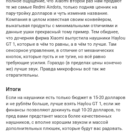
полное ощущение, что Xiaomi второй раз нам продают
те же самые Redmi Airdots, только подняв ценник на
пару-тройку долларов и чуть изменив название.
Компания в целом известная своим конвейером,
выкатывая продукты с минимальными отличиями и
данные ушки прекрасный тому пример. Тем обиднее,
что дочерняя фирма Xiaomi выпустила наушники Haylou
GT 1, которые в чём то равны, а в чём то лучше. Там
сенсорное управление, в отличие от механических
кнопок, которые пусть и не тугие, но всё равно
требующие усилия. Гораздо (в пределах цены конечно
же) лучше звук. Правда микрофоны всё так же
отвратительны.
Итоги
Если на наушники есть только бюджет в 15-20 долларов
и не рублём больше, лучше взять Haylou GT 1, если же
финансы позволяют докинуть ещё 10-20 долларов, то
пред вами предстанет масса более качественных
наушников, с вполне хорошим звуком и массой
дополнительных плюшек, которые будут вас радовать.