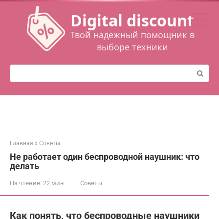
Перейти
Digital discount
к
контенту
Твой надёжный помощник в
выборе техники
Поиск:
Главная
»
Советы
Не работает один беспроводной наушник: что
делать
На чтение:
22 мин
Советы
Как понять, что беспроводные наушники