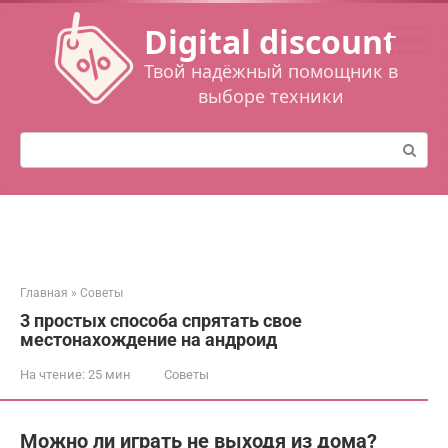
Перейти
Digital discount
к
контенту
Твой надёжный помощник в
выборе техники
Поиск:
Главная
»
Советы
3 простых способа спрятать свое
местонахождение на андроид
На чтение:
25 мин
Советы
Можно ли играть не выходя из дома?