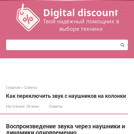
Перейти
Digital discount
к
контенту
Твой надёжный помощник в
выборе техники
Поиск:
Главная
»
Советы
Как переключить звук с наушников на колонки
На чтение:
26 мин
Советы
Воспроизведение звука через наушники и
динамики одновременно