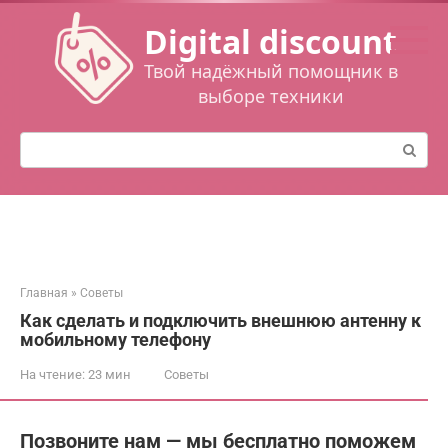
Перейти
Digital discount
к
контенту
Твой надёжный помощник в
выборе техники
Поиск:
Главная
»
Советы
Как сделать и подключить внешнюю антенну к
мобильному телефону
На чтение:
23 мин
Советы
Позвоните нам — мы бесплатно поможем