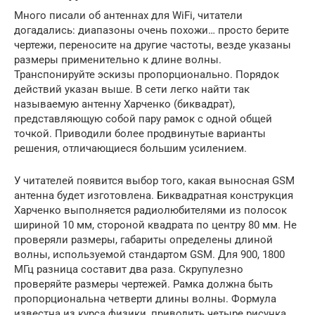
Много писали об антеннах для WiFi, читатели
догадались: диапазоны очень похожи… просто берите
чертежи, переносите на другие частоты, везде указаны
размеры применительно к длине волны.
Транспонируйте эскизы пропорционально. Порядок
действий указан выше. В сети легко найти так
называемую антенну Харченко (биквадрат),
представляющую собой пару рамок с одной общей
точкой. Приводили более продвинутые варианты
решения, отличающиеся большим усилением.
У читателей появится выбор того, какая выносная GSM
антенна будет изготовлена. Биквадратная конструкция
Харченко выполняется радиолюбителями из полосок
шириной 10 мм, стороной квадрата по центру 80 мм. Не
проверяли размеры, габариты определены длиной
волны, используемой стандартом GSM. Для 900, 1800
МГц разница составит два раза. Скрупулезно
проверяйте размеры чертежей. Рамка должна быть
пропорциональна четверти длины волны. Формула
известна из курса физики, приводить четыре рисунка,