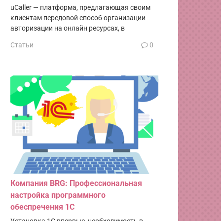
uCaller — платформа, предлагающая своим
клиентам передовой способ организации
авторизации на онлайн ресурсах, в
Статьи
0
Компания BRG: Профессиональная
настройка программного
обеспречения 1С