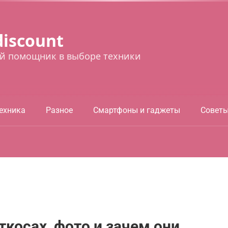
discount
й помощник в выборе техники
ехника
Разное
Смартфоны и гаджеты
Совет
ткосах, фото и зачем они