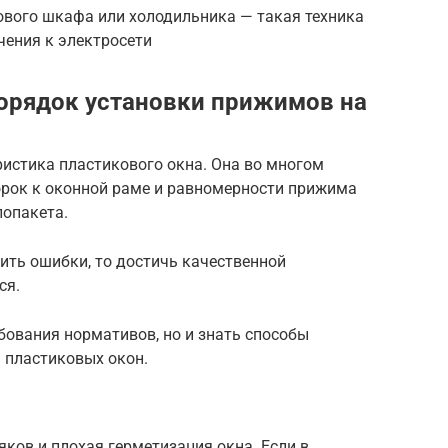
ового шкафа или холодильника — такая техника
чения к электросети
орядок установки прижимов на
истика пластикового окна. Она во многом
орок к оконной раме и равномерности прижима
лопакета.
ить ошибки, то достичь качественной
ся.
бования нормативов, но и знать способы
 пластиковых окон.
ков и плохая герметизация окна. Если в