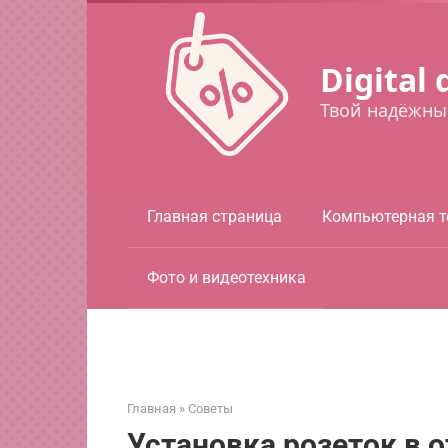
Перейти
к
контенту
Digital 
Твой надёжны
Главная страница
Компьютерная т
Фото и видеотехника
Главная
»
Советы
Установка розеток в о