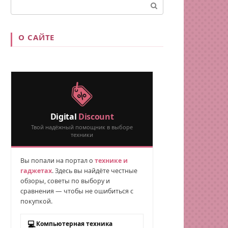
Поиск:
О САЙТЕ
Digital
Discount
Твой надёжный помощник в выборе
техники
Вы попали на портал о
технике и
гаджетах
. Здесь вы найдёте честные
обзоры, советы по выбору и
сравнения — чтобы не ошибиться с
покупкой.
💻
Компьютерная техника