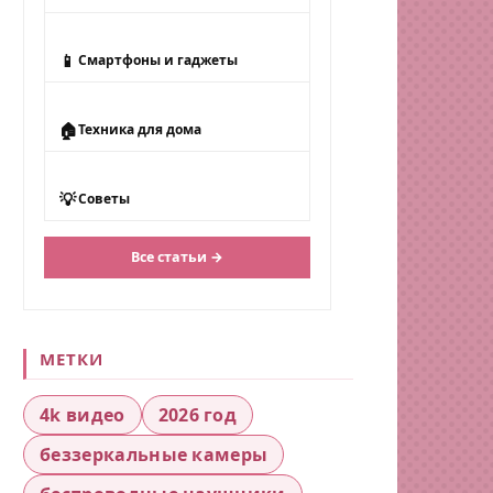
📱
Смартфоны и гаджеты
🏠
Техника для дома
💡
Советы
Все статьи →
МЕТКИ
4k видео
2026 год
беззеркальные камеры