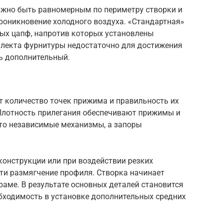
лжно быть равномерным по периметру створки и
роникновение холодного воздуха. «Стандартная»
ных цапф, напротив которых установлены
плекта фурнитуры недостаточно для достижения
ь дополнительный.
и
т количество точек прижима и правильность их
Плотность прилегания обеспечивают прижимы и
то независимые механизмы, а запоры
конструкции или при воздействии резких
ти размягчение профиля. Створка начинает
раме. В результате основных деталей становится
обходимость в установке дополнительных средних