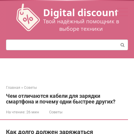
Перейти
Digital discount
к
контенту
Твой надёжный помощник в
выборе техники
Поиск:
Главная
»
Советы
Чем отличаются кабели для зарядки
смартфона и почему одни быстрее других?
На чтение:
26 мин
Советы
Как долго должен заряжаться