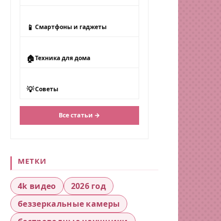
📱
Смартфоны и гаджеты
🏠
Техника для дома
💡
Советы
Все статьи →
МЕТКИ
4k видео
2026 год
беззеркальные камеры