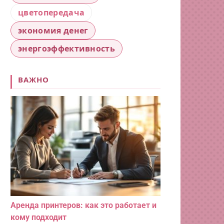
цветопередача
экономия денег
энергоэффективность
ВАЖНО
Аренда принтеров: как это работает и
кому подходит