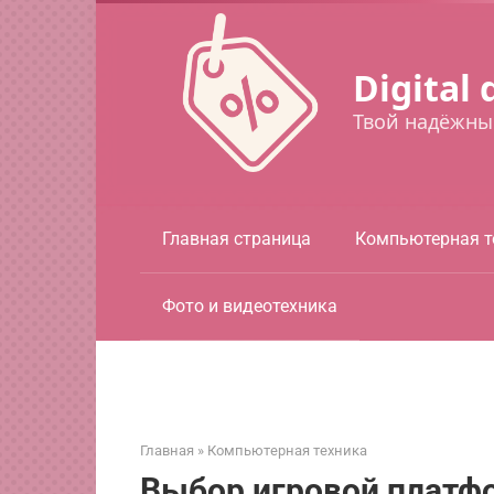
Перейти
к
контенту
Digital 
Твой надёжны
Главная страница
Компьютерная т
Фото и видеотехника
Главная
»
Компьютерная техника
Выбор игровой платф