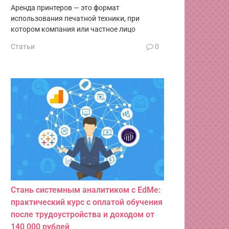
Аренда принтеров — это формат
использования печатной техники, при
котором компания или частное лицо
Статьи
0
Стань системным аналитиком c EdMe:
практический курс с оплатой обучения
после трудоустройства и доходом от
140 000 рублей