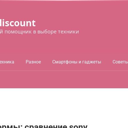
discount
й помощник в выборе техники
ехника
Разное
Смартфоны и гаджеты
Совет
ормы: сравнение sony