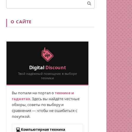
Поиск:
О САЙТЕ
Digital
Discount
Твой надёжный помощник в выборе
техники
Вы попали на портал о
технике и
гаджетах
. Здесь вы найдёте честные
обзоры, советы по выбору и
сравнения — чтобы не ошибиться с
покупкой.
💻
Компьютерная техника