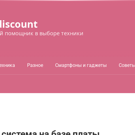
discount
й помощник в выборе техники
ехника
Разное
Смартфоны и гаджеты
Совет
я система на базе платы