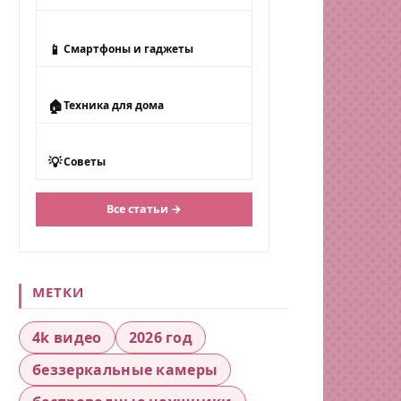
📱
Смартфоны и гаджеты
🏠
Техника для дома
💡
Советы
Все статьи →
МЕТКИ
4k видео
2026 год
беззеркальные камеры