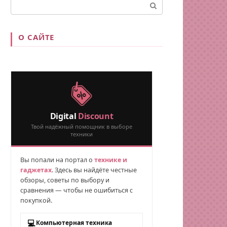
Поиск:
О САЙТЕ
Digital
Discount
Твой надёжный помощник в выборе
техники
Вы попали на портал о
технике и
гаджетах
. Здесь вы найдёте честные
обзоры, советы по выбору и
сравнения — чтобы не ошибиться с
покупкой.
💻
Компьютерная техника