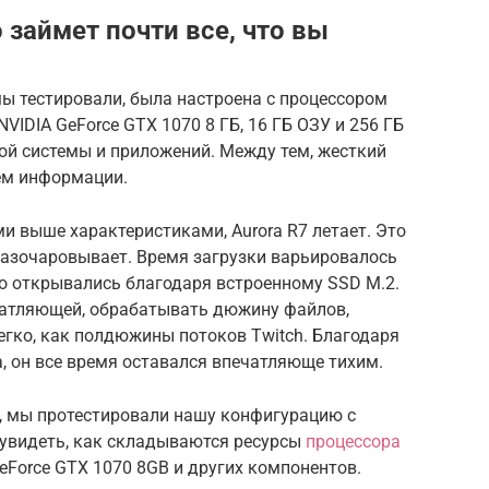
 займет почти все, что вы
мы тестировали, была настроена с процессором
 NVIDIA GeForce GTX 1070 8 ГБ, 16 ГБ
ОЗУ
и 256 ГБ
ной системы и приложений.
Между тем, жесткий
ем информации.
и выше характеристиками, Aurora R7 летает.
Это
 разочаровывает.
Время загрузки варьировалось
гко открывались благодаря встроенному SSD M.2.
чатляющей, обрабатывать дюжину файлов,
легко, как полдюжины потоков Twitch.
Благодаря
 он все время оставался впечатляюще тихим.
7, мы протестировали нашу конфигурацию с
ы увидеть, как складываются ресурсы
процессора
GeForce GTX 1070 8GB и других компонентов.