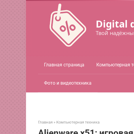
Перейти
к
контенту
Digital 
Твой надёжны
Главная страница
Компьютерная т
Фото и видеотехника
Главная
»
Компьютерная техника
Alienware x51: игрова