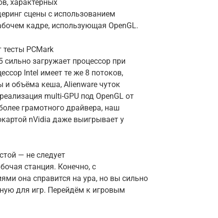
ов, характерных
деринг сцены с использованием
абочем кадре, использующая OpenGL.
т тесты PCMark
.5 сильно загружает процессор при
ссор Intel имеет те же 8 потоков,
ы и объёма кеша, Alienware чуток
 реализация multi-GPU под OpenGL от
за более грамотного драйвера, наш
картой nVidia даже выигрывает у
стой — не следует
абочая станция. Конечно, с
ми она справится на ура, но вы сильно
ную для игр. Перейдём к игровым