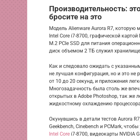
Производительность: это
бросите на это
Модель Alienware Aurora R7, которую 
Intel Core i7-8700, графической картой
M.2 PCIe SSD для питания операцион
диск объемом 2 ТБ служил хранилищ
Как и следовало ожидать с указанным
не лучшая конфигурация, но и это не
от 10 до 20 секунд, и приложения ле
Многозадачность была столь же впе
открытых в Adobe Photoshop, так же 
жидкостному охлаждению процессора,
Окунувшись в детали тестов Aurora R
Geekbench, Cinebench и PCMark, чтоб
Intel Core
i7-8700, видеокарты NVIDIA 