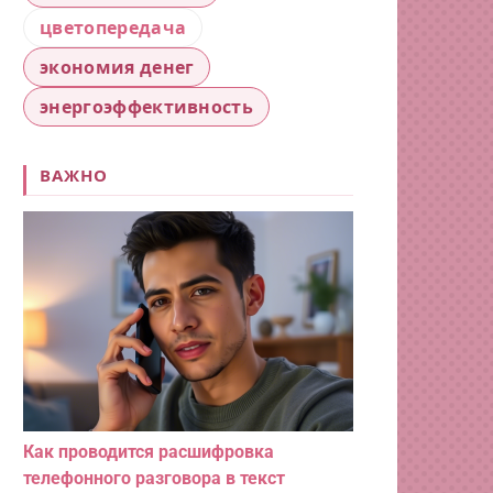
цветопередача
экономия денег
энергоэффективность
ВАЖНО
Как проводится расшифровка
телефонного разговора в текст