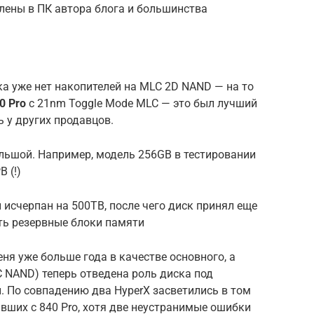
лены в ПК автора блога и большинства
а уже нет накопителей на MLC 2D NAND — на то
0 Pro
с 21nm Toggle Mode MLC — это был лучший
ь у других продавцов.
льшой. Например, модель 256GB в тестировании
 (!)
исчерпан на 500TB, после чего диск принял еще
ть резервные блоки памяти
еня уже больше года в качестве основного, а
C NAND) теперь отведена роль диска под
 По совпадению два HyperX засветились в том
ивших с 840 Pro, хотя две неустранимые ошибки