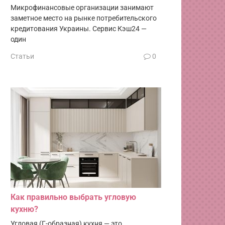
Микрофинансовые организации занимают
заметное место на рынке потребительского
кредитования Украины. Сервис Кэш24 —
один
Статьи
0
Как правильно выбрать угловую
кухню?
Угловая (Г-образная) кухня — это