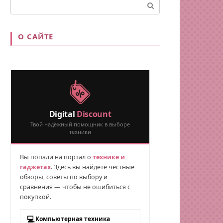
Поиск:
О САЙТЕ
Digital
Discount
Твой надёжный помощник в выборе
техники
Вы попали на портал о
технике и
гаджетах
. Здесь вы найдёте честные
обзоры, советы по выбору и
сравнения — чтобы не ошибиться с
покупкой.
💻
Компьютерная техника