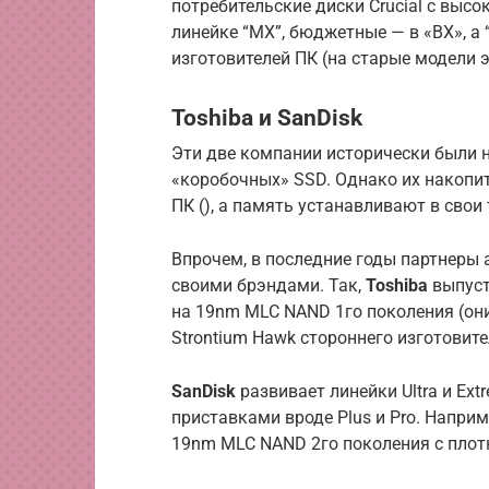
потребительские диски Crucial с выс
линейке “MX”, бюджетные — в «BX», а 
изготовителей ПК (на старые модели э
Toshiba и SanDisk
Эти две компании исторически были 
«коробочных» SSD. Однако их накопит
ПК (), а память устанавливают в сво
Впрочем, в последние годы партнеры
своими брэндами. Так,
Toshiba
выпуст
на 19nm MLC NAND 1го поколения (он
Strontium Hawk стороннего изготовите
SanDisk
развивает линейки Ultra и Ex
приставками вроде Plus и Pro. Напри
19nm MLC NAND 2го поколения с плотн