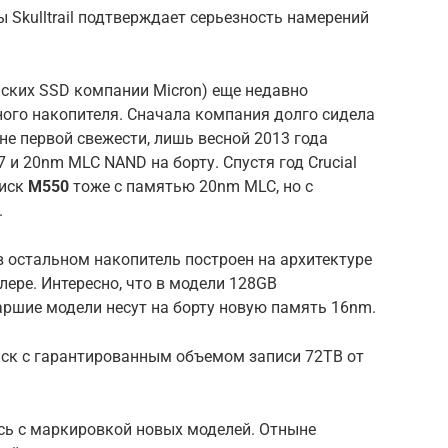
ы Skulltrail подтверждает серьезность намерений
ских SSD компании Micron) еще недавно
ного накопителя. Сначала компания долго сидела
не первой свежести, лишь весной 2013 года
7 и 20nm MLC NAND на борту. Спустя год Crucial
диск
M550
тоже с памятью 20nm MLC, но с
.
в остальном накопитель построен на архитектуре
лере. Интересно, что в модели 128GB
аршие модели несут на борту новую память 16nm.
иск с гарантированным объемом записи 72TB от
ась с маркировкой новых моделей. Отныне