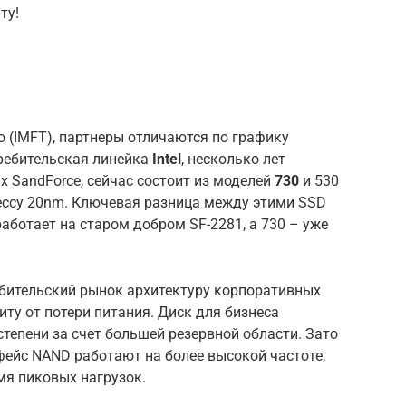
ту!
.
 (IMFT), партнеры отличаются по графику
ребительская линейка
Intel
, несколько лет
 SandForce, сейчас состоит из моделей
730
и 530
цессу 20nm. Ключевая разница между этими SSD
 работает на старом добром SF-2281, а 730 – уже
ебительский рынок архитектуру корпоративных
ту от потери питания. Диск для бизнеса
 степени за счет большей резервной области. Зато
рфейс NAND работают на более высокой частоте,
мя пиковых нагрузок.