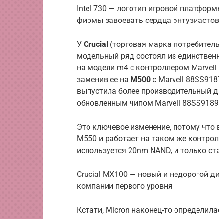
Intel 730 — логотип игровой платформ
фирмы завоевать сердца энтузиастов
У
Crucial
(торговая марка потребитель
модельный ряд состоял из единствен
на модели m4 с контроллером Marvell 
заменив ее на
М500
с Marvell 88SS918
выпустила более производительный 
обновленным чипом Marvell 88SS9189
Это ключевое изменение, потому что 
М550 и работает на таком же контрол
используется 20nm NAND, и только ст
Crucial MX100 — новый и недорогой д
компании первого уровня
Кстати, Micron наконец-то определил