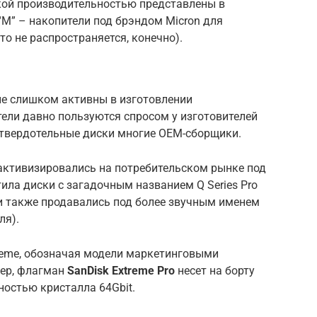
окой производительностью представлены в
“M” – накопители под брэндом Micron для
то не распространяется, конечно).
не слишком активны в изготовлении
ели давно пользуются спросом у изготовителей
и твердотельные диски многие ОЕМ-сборщики.
 активизировались на потребительском рынке под
ила диски с загадочным названием Q Series Pro
и также продавались под более звучным именем
ля).
treme, обозначая модели маркетинговыми
мер, флагман
SanDisk Extreme Pro
несет на борту
остью кристалла 64Gbit.