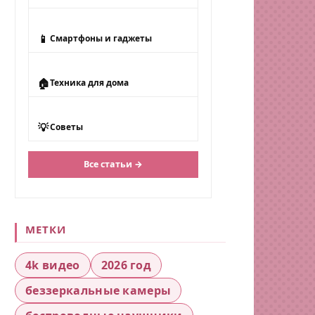
📱
Смартфоны и гаджеты
🏠
Техника для дома
💡
Советы
Все статьи →
МЕТКИ
4k видео
2026 год
беззеркальные камеры