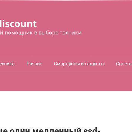
discount
й помощник в выборе техники
ехника
Разное
Смартфоны и гаджеты
Совет
еще один медленный ssd-