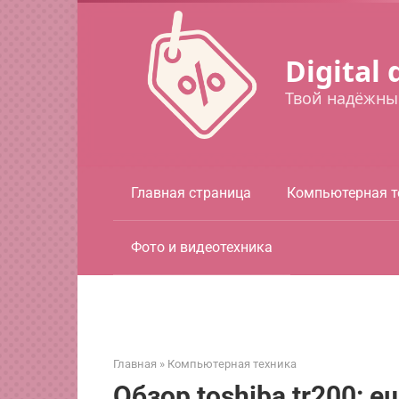
Перейти
к
контенту
Digital 
Твой надёжны
Главная страница
Компьютерная т
Фото и видеотехника
Главная
»
Компьютерная техника
Обзор toshiba tr200: 