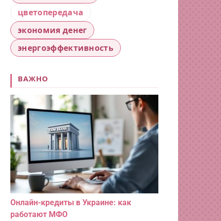
цветопередача
экономия денег
энергоэффективность
ВАЖНО
Онлайн-кредиты в Украине: как
работают МФО