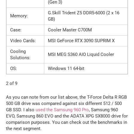
(Gen 3)
G.Skill Trident Z5 DDR5-6000 (2 x 16
Memory:
GB)
Case:
Cooler Master C700M
Video Cards:
MSI GeForce RTX 3090 SUPRIM X
Cooling
MSI MEG S360 AIO Liquid Cooler
Solutions:
OS:
Windows 11 64-bit
2 of 9
As you can note from our list above, the T-Force Delta R RGB
500 GB drive was compared against six different 512 / 500
GB SSD. I also
used the Samsung 960 Pro
, Samsung 960
EVO, Samsung 860 EVO and the ADATA XPG SX8000 drive for
comparison purposes. You can check out the benchmarks in
the next segment.