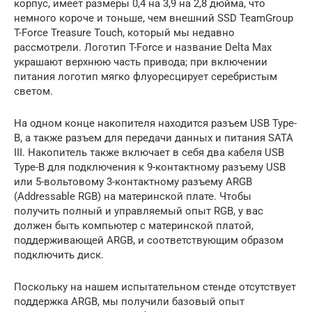
корпус, имеет размеры 0,4 на 3,9 на 2,8 дюйма, что
немного короче и тоньше, чем внешний SSD TeamGroup
T-Force Treasure Touch, который мы недавно
рассмотрели. Логотип T-Force и название Delta Max
украшают верхнюю часть привода; при включении
питания логотип мягко флуоресцирует серебристым
светом.
На одном конце накопителя находится разъем USB Type-
B, а также разъем для передачи данных и питания SATA
III. Накопитель также включает в себя два кабеля USB
Type-B для подключения к 9-контактному разъему USB
или 5-вольтовому 3-контактному разъему ARGB
(Addressable RGB) на материнской плате. Чтобы
получить полный и управляемый опыт RGB, у вас
должен быть компьютер с материнской платой,
поддерживающей ARGB, и соответствующим образом
подключить диск.
Поскольку на нашем испытательном стенде отсутствует
поддержка ARGB, мы получили базовый опыт