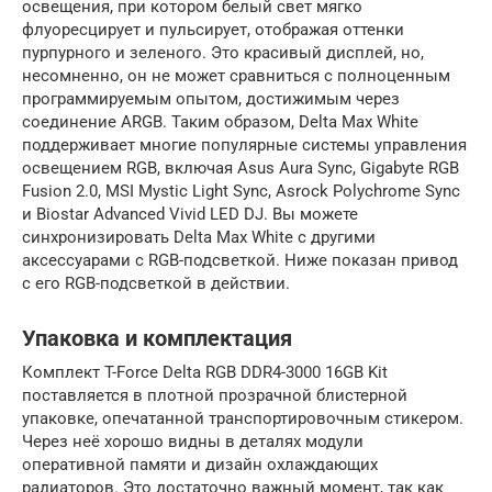
освещения, при котором белый свет мягко
флуоресцирует и пульсирует, отображая оттенки
пурпурного и зеленого. Это красивый дисплей, но,
несомненно, он не может сравниться с полноценным
программируемым опытом, достижимым через
соединение ARGB. Таким образом, Delta Max White
поддерживает многие популярные системы управления
освещением RGB, включая Asus Aura Sync, Gigabyte RGB
Fusion 2.0, MSI Mystic Light Sync, Asrock Polychrome Sync
и Biostar Advanced Vivid LED DJ. Вы можете
синхронизировать Delta Max White с другими
аксессуарами с RGB-подсветкой. Ниже показан привод
с его RGB-подсветкой в ​​действии.
Упаковка и комплектация
Комплект T-Force Delta RGB DDR4-3000 16GB Kit
поставляется в плотной прозрачной блистерной
упаковке, опечатанной транспортировочным стикером.
Через неё хорошо видны в деталях модули
оперативной памяти и дизайн охлаждающих
радиаторов. Это достаточно важный момент, так как