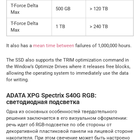
T-Force Delta
500 GB
> 120 TB
Max
T-Force Delta
1 TB
> 240 TB
Max
It also has a
mean time between
failures of 1,000,000 hours.
The SSD also supports the TRIM optimization command in
the Window’s Optimize Drives where it releases free blocks,
allowing the operating system to immediately use the data
for writing.
ADATA XPG Spectrix S40G RGB:
светодиодная подсветка
Одна из основных особенностей твердотельного
решения заключается в его визуальном оформлении:
речь идет об RGB-подсветке по обе стороны от
декоративной пластиковой панели на лицевой стороне
накопителя. При этом свечение может быть настроено