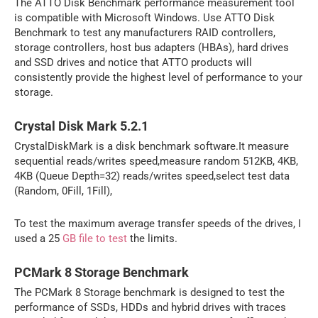
The ATTO Disk Benchmark performance measurement tool
is compatible with Microsoft Windows. Use ATTO Disk
Benchmark to test any manufacturers RAID controllers,
storage controllers, host bus adapters (HBAs), hard drives
and SSD drives and notice that ATTO products will
consistently provide the highest level of performance to your
storage.
Crystal Disk Mark 5.2.1
CrystalDiskMark is a disk benchmark software.It measure
sequential reads/writes speed,measure random 512KB, 4KB,
4KB (Queue Depth=32) reads/writes speed,select test data
(Random, 0Fill, 1Fill),
To test the maximum average transfer speeds of the drives, I
used a 25
GB file to test
the limits.
PCMark 8 Storage Benchmark
The PCMark 8 Storage benchmark is designed to test the
performance of SSDs, HDDs and hybrid drives with traces