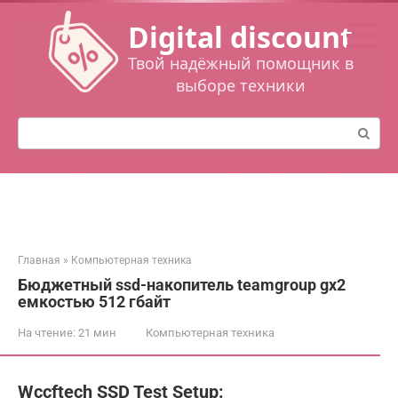
Перейти
Digital discount
к
контенту
Твой надёжный помощник в
выборе техники
Поиск:
Главная
»
Компьютерная техника
Бюджетный ssd-накопитель teamgroup gx2
емкостью 512 гбайт
На чтение:
21 мин
Компьютерная техника
Wccftech SSD Test Setup: