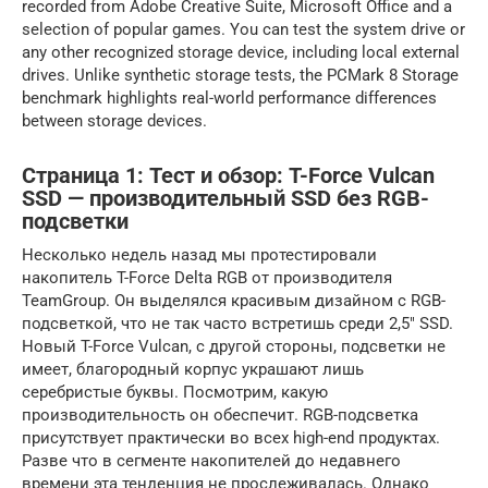
recorded from Adobe Creative Suite, Microsoft Office and a
selection of popular games. You can test the system drive or
any other recognized storage device, including local external
drives. Unlike synthetic storage tests, the PCMark 8 Storage
benchmark highlights real-world performance differences
between storage devices.
Страница 1: Тест и обзор: T-Force Vulcan
SSD — производительный SSD без RGB-
подсветки
Несколько недель назад мы протестировали
накопитель T-Force Delta RGB от производителя
TeamGroup. Он выделялся красивым дизайном с RGB-
подсветкой, что не так часто встретишь среди 2,5″ SSD.
Новый T-Force Vulcan, с другой стороны, подсветки не
имеет, благородный корпус украшают лишь
серебристые буквы. Посмотрим, какую
производительность он обеспечит. RGB-подсветка
присутствует практически во всех high-end продуктах.
Разве что в сегменте накопителей до недавнего
времени эта тенденция не прослеживалась. Однако