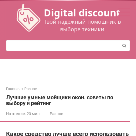
Перейти
Digital discount
к
контенту
Твой надёжный помощник в
выборе техники
Поиск:
Главная
»
Разное
Лучшие умные мойщики окон. советы по
выбору и рейтинг
На чтение:
23 мин
Разное
Какое средство лучше всего использовать