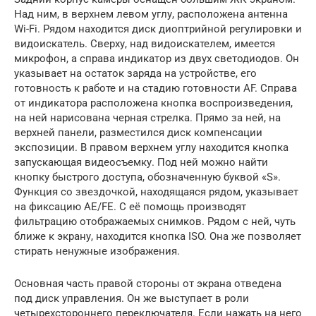
Над ним, в верхнем левом углу, расположена антенна
Wi-Fi. Рядом находится диск диоптрийной регулировки и
видоискатель. Сверху, над видоискателем, имеется
микрофон, а справа индикатор из двух светодиодов. Он
указывает на остаток заряда на устройстве, его
готовность к работе и на стадию готовности AF. Справа
от индикатора расположена кнопка воспроизведения,
на ней нарисована черная стрелка. Прямо за ней, на
верхней панели, разместился диск компенсации
экспозиции. В правом верхнем углу находится кнопка
запускающая видеосъемку. Под ней можно найти
кнопку быстрого доступа, обозначенную буквой «S».
Функция со звездочкой, находящаяся рядом, указывает
на фиксацию AE/FE. С её помощь производят
фильтрацию отображаемых снимков. Рядом с ней, чуть
ближе к экрану, находится кнопка ISO. Она же позволяет
стирать ненужные изображения.
Основная часть правой стороны от экрана отведена
под диск управления. Он же выступает в роли
четырехстороннего переключателя. Если нажать на него