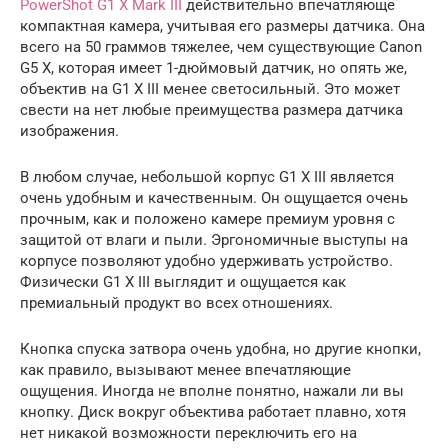
PowerShot G1 X Mark III
действительно впечатляюще
компактная камера, учитывая его размеры датчика. Она
всего на 50 граммов тяжелее, чем существующие Canon
G5 X, которая имеет 1-дюймовый датчик, но опять же,
объектив на G1 X III менее светосильный. Это может
свести на нет любые преимущества размера датчика
изображения.
В любом случае, небольшой корпус G1 X III является
очень удобным и качественным. Он ощущается очень
прочным, как и положено камере премиум уровня с
защитой от влаги и пыли. Эргономичные выступы на
корпусе позволяют удобно удерживать устройство.
Физически G1 X III выглядит и ощущается как
премиальный продукт во всех отношениях.
Кнопка спуска затвора очень удобна, но другие кнопки,
как правило, вызывают менее впечатляющие
ощущения. Иногда не вполне понятно, нажали ли вы
кнопку. Диск вокруг объектива работает плавно, хотя
нет никакой возможности переключить его на