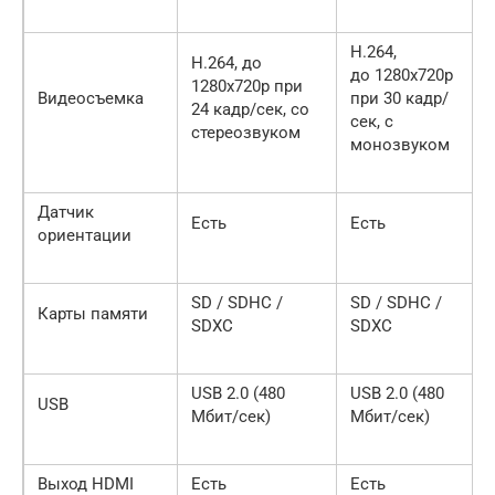
H.264,
H.264, до
до 1280x720p
1280x720p при
Видеосъемка
при 30 кадр/
24 кадр/сек, со
сек, с
стереозвуком
монозвуком
Датчик
Есть
Есть
ориентации
SD / SDHC /
SD / SDHC /
Карты памяти
SDXC
SDXC
USB 2.0 (480
USB 2.0 (480
USB
Mбит/сек)
Mбит/сек)
Выход HDMI
Есть
Есть