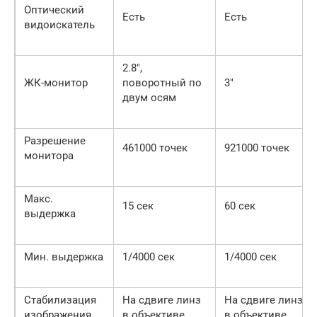
Оптический
Есть
Есть
видоискатель
2.8″,
ЖК-монитор
поворотный по
3″
двум осям
Разрешение
461000 точек
921000 точек
монитора
Макс.
15 сек
60 сек
выдержка
Мин. выдержка
1/4000 сек
1/4000 сек
Стабилизация
На сдвиге линз
На сдвиге линз
изображения
в объективе
в объективе