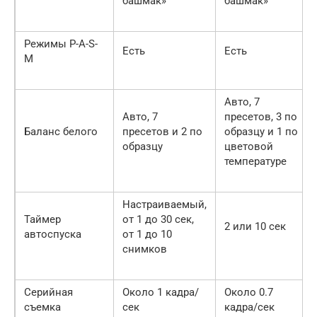
башмак»
башмак»
Режимы P-А-S-
Есть
Есть
M
Авто, 7
Авто, 7
пресетов, 3 по
Баланс белого
пресетов и 2 по
образцу и 1 по
образцу
цветовой
температуре
Настраиваемый,
Таймер
от 1 до 30 сек,
2 или 10 сек
автоспуска
от 1 до 10
снимков
Серийная
Около 1 кадра/
Около 0.7
съемка
сек
кадра/сек