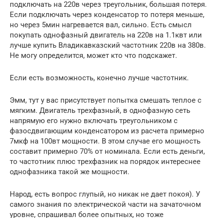
подключать на 220в через треугольник, большая потеря.
Если подключать через конденсатор то потеря меньше,
но через 5мин нагревается вал, сильно. Есть смысл
покупать однофазный двигатель на 220в на 1.1квт или
лучше купить Владикавказский частотник 220в на 380в.
Не могу определится, может кто что подскажет.
Если есть возможность, конечно лучше частотник.
Эмм, тут у вас присутствует попытка смешать теплое с
мягким. Двигатель трехфазный, в однофазную сеть
напрямую его нужно включать треугольником с
фазосдвигающим конденсатором из расчета примерно
7мкф на 100вт мощности. В этом случае его мощность
составит примерно 70% от номинала. Если есть деньги,
то частотник плюс трехфазник на порядок интереснее
однофазника такой же мощности.
Народ, есть вопрос глупый, но никак не дает покоя). У
самого знания по электрической части на зачаточном
уровне, спрашивал более опытных, но тоже