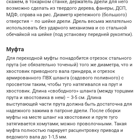
скажем, в токарном станке, держатель дрели для него
возможно сделать из твердого дерева, фанеры, ДСП,
МДФ, справа на рис. Диаметр крепежного (большого)
отверстия – по шейке дрели. Дрель весьма желательно
использовать без ударного механизма и со стальной
обечайкой на шейке (под установку передней рукоятки).
Муфта
Для переходной муфты понадобится отрезок стального
прута (не обязательно точеный) того же диаметра, что и
хвостовик приводного вала гриндера, и отрезок
армированного ПВХ шланга (садового поливного) с
просветом таким, чтобы туго натягивался на прут и
хвостовик. Длина «свободного» шланга (между торцами
прута и хвостовика в нем) – 3-5 см. Длина
выступающей части прута должна быть достаточна для
надежного зажима в патроне дрели. После сборки
муфты на месте шланг на хвостовике и пруте туго
затягивается хомутами; можно проволочными. Такая
муфта полностью парирует расцентровку привода и
ведомого вала до 1-1,5 мм.