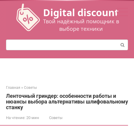
Перейти
Digital discount
к
контенту
Твой надёжный помощник в
выборе техники
Поиск:
Главная
»
Советы
Ленточный гриндер: особенности работы и
нюансы выбора альтернативы шлифовальному
станку
На чтение:
20 мин
Советы