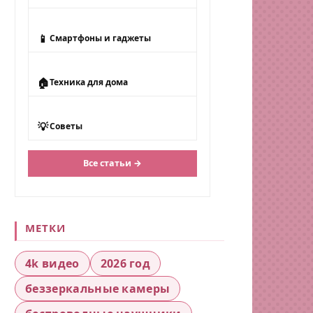
📱
Смартфоны и гаджеты
🏠
Техника для дома
💡
Советы
Все статьи →
МЕТКИ
4k видео
2026 год
беззеркальные камеры