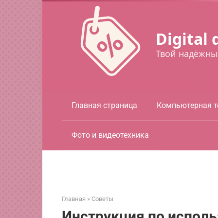
Перейти
к
контенту
Digital 
Твой надёжны
Главная страница
Компьютерная т
Фото и видеотехника
Главная
»
Советы
Инструкция по испол