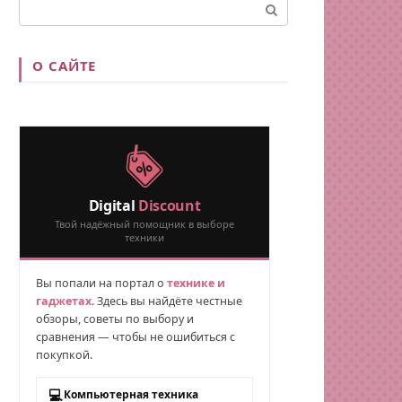
Поиск:
О САЙТЕ
Digital
Discount
Твой надёжный помощник в выборе
техники
Вы попали на портал о
технике и
гаджетах
. Здесь вы найдёте честные
обзоры, советы по выбору и
сравнения — чтобы не ошибиться с
покупкой.
💻
Компьютерная техника