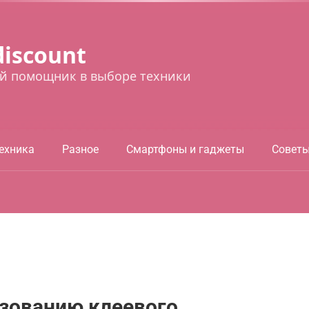
discount
й помощник в выборе техники
ехника
Разное
Смартфоны и гаджеты
Совет
ьзованию клеевого