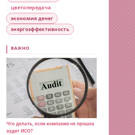
цветопередача
экономия денег
энергоэффективность
ВАЖНО
Что делать, если компания не прошла
аудит ИСО?