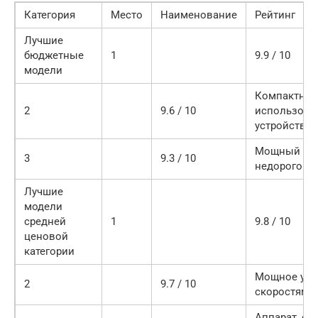
Категория
Место
Наименование
Рейтинг
Лучшие
бюджетные
1
9.9 / 10
модели
Компактное 
2
9.6 / 10
использова
устройство
Мощный и с
3
9.3 / 10
недорогой а
Лучшие
модели
средней
1
9.8 / 10
ценовой
категории
Мощное устр
2
9.7 / 10
скоростями
Аппарат, о