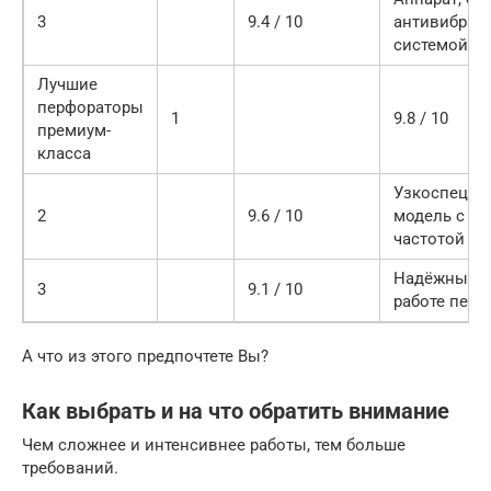
3
9.4 / 10
антивибрац
системой
Лучшие
перфораторы
1
9.8 / 10
премиум-
класса
Узкоспециа
2
9.6 / 10
модель с в
частотой уд
Надёжный и
3
9.1 / 10
работе перф
А что из этого предпочтете Вы?
Как выбрать и на что обратить внимание
Чем сложнее и интенсивнее работы, тем больше
требований.