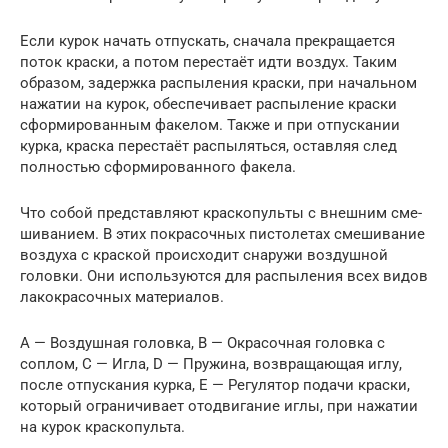
Если курок начать отпус­кать, сна­ча­ла пре­кра­ща­ет­ся
поток крас­ки, а потом пере­ста­ёт идти воз­дух. Таким
обра­зом, задерж­ка рас­пы­ле­ния крас­ки, при началь­ном
нажа­тии на курок, обес­пе­чи­ва­ет рас­пы­ле­ние крас­ки
сфор­ми­ро­ван­ным факе­лом. Так­же и при отпус­ка­нии
кур­ка, крас­ка пере­ста­ёт рас­пы­лять­ся, остав­ляя след
пол­но­стью сфор­ми­ро­ван­но­го факела.
Что собой пред­став­ля­ют крас­ко­пуль­ты с внеш­ним сме­
ши­ва­ни­ем. В этих покра­соч­ных писто­ле­тах сме­ши­ва­ние
воз­ду­ха с крас­кой про­ис­хо­дит сна­ру­жи воз­душ­ной
голов­ки. Они исполь­зу­ют­ся для рас­пы­ле­ния всех видов
лако­кра­соч­ных материалов.
A — Воз­душ­ная голов­ка, B — Окра­соч­ная голов­ка с
соплом, C — Игла, D — Пру­жи­на, воз­вра­ща­ю­щая иглу,
после отпус­ка­ния кур­ка, E — Регу­ля­тор пода­чи крас­ки,
кото­рый огра­ни­чи­ва­ет ото­дви­га­ние иглы, при нажа­тии
на курок краскопульта.