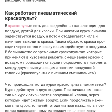
расходного материала.
Как работает пневматический
краскопульт?
В
крас­ко­пуль
­те есть два раз­де­лён­ных кана­ла: один для
воз­ду­ха, дру­гой для крас­ки. При нажа­тии кур­ка, сна­ча­ла
задей­ству­ет­ся воз­дух, а потом ото­дви­га­ет­ся игла и
начи­на­ет выхо­дить крас­ка. Таким обра­зом, крас­ка про­
хо­дит через сопло и сра­зу вза­и­мо­дей­ству­ет с воз­ду­хом.
В боль­шин­стве совре­мен­ных крас­ко­пуль­тах, кото­рые
при­ме­ня­ют в кузов­ном ремон­те, сме­ши­ва­ние крас­ки с
воз­ду­хом про­ис­хо­дит сна­ру­жи покра­соч­но­го писто­ле­та,
меж­ду дву­мя высту­па­ю­щи­ми частя­ми воз­душ­ной
голов­ки (крас­ко­пуль­ты с внеш­ним смешиванием).
Что про­ис­хо­дит, когда курок крас­ко­пуль­та нажи­ма­ет­ся?
Курок дей­ству­ет в двух ста­ди­ях. При началь­ном нажа­
тии на курок откры­ва­ет­ся воз­душ­ный кла­пан, через
кото­рый идёт сжа­тый воз­дух. Если про­дол­жать нажи­
мать на курок, то нач­нёт ото­дви­гать­ся назад игла, поз­
во­ляя лако­кра­соч­но­му мате­ри­а­лу течь через дюзу.