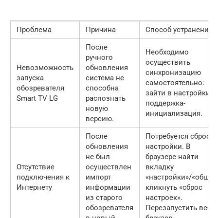
Проблема
Причина
Способ устранения
После
Необходимо
ручного
осуществить
Невозможность
обновления
синхронизацию
запуска
система не
самостоятельно:
обозревателя
способна
зайти в настройки-
Smart TV LG
распознать
поддержка-
новую
инициализация.
версию.
После
Потребуется сброси
обновления
настройки. В
не был
браузере найти
Отсутствие
осуществлен
вкладку
подключения к
импорт
«настройки»/«общие
Интернету
информации
кликнуть «сброс
из старого
настроек».
обозревателя
Перезапустить веб-
в новый.
браузер.