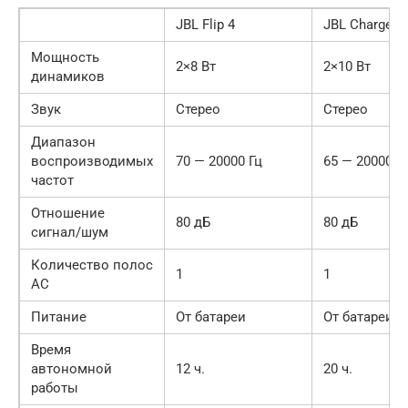
JBL Flip 4
JBL Charge 3
Мощность
2×8 Вт
2×10 Вт
динамиков
Звук
Стерео
Стерео
Диапазон
воспроизводимых
70 — 20000 Гц
65 — 20000 Г
частот
Отношение
80 дБ
80 дБ
сигнал/шум
Количество полос
1
1
AC
Питание
От батареи
От батареи
Время
автономной
12 ч.
20 ч.
работы